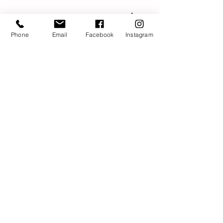
Anne
Phone
Email
Facebook
Instagram
Découvrir MUNZ FLOOR®
90 minutes de MUNZ FLOOR®
30 minutes de massage du dos
En cabinet à Beauregard
À votre domicile
Contactez-moi pour réserver
La fabrique