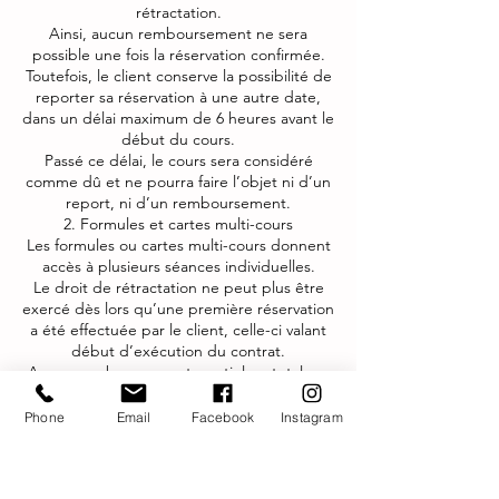
rétractation.
Ainsi, aucun remboursement ne sera
possible une fois la réservation confirmée.
Toutefois, le client conserve la possibilité de
reporter sa réservation à une autre date,
dans un délai maximum de 6 heures avant le
début du cours.
Passé ce délai, le cours sera considéré
comme dû et ne pourra faire l’objet ni d’un
report, ni d’un remboursement.
2. Formules et cartes multi-cours
Les formules ou cartes multi-cours donnent
accès à plusieurs séances individuelles.
Le droit de rétractation ne peut plus être
exercé dès lors qu’une première réservation
a été effectuée par le client, celle-ci valant
début d’exécution du contrat.
Aucun remboursement, partiel ou total, ne
sera alors possible.
Phone
Email
Facebook
Instagram
3. Afin de participer à un cours en ligne, je
comprends devoir réserver en ligne sur le
site web.